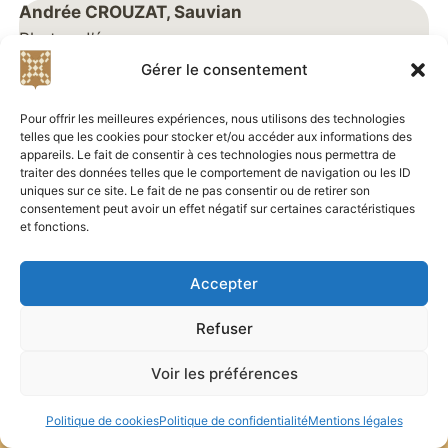
Andrée CROUZAT, Sauvian
Photos d’époque :
– Cavalcade
Gérer le consentement
– Mais aussi : château de Sauvian, mairie, Croix
de mission, église, Porte de l’Horloge, …
Pour offrir les meilleures expériences, nous utilisons des technologies
telles que les cookies pour stocker et/ou accéder aux informations des
appareils. Le fait de consentir à ces technologies nous permettra de
traiter des données telles que le comportement de navigation ou les ID
uniques sur ce site. Le fait de ne pas consentir ou de retirer son
consentement peut avoir un effet négatif sur certaines caractéristiques
et fonctions.
Accepter
Refuser
Didier Bibard et Alice Fauré - 2023-2025 - Tous
droits réservés —
Contact
—
Blog
—
Plan du site
Voir les préférences
—
Politique de confidentialité
—
Mentions légales
Politique de cookies
Politique de confidentialité
Mentions légales