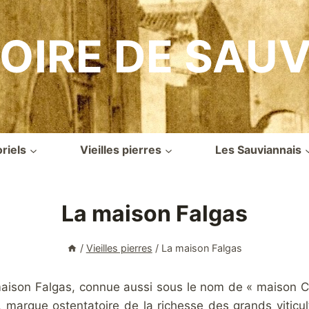
OIRE DE SAU
iels
Vieilles pierres
Les Sauviannais
La maison Falgas
/
Vieilles pierres
/
La maison Falgas
a maison Falgas, connue aussi sous le nom de « maison 
cle, marque ostentatoire de la richesse des grands vitic