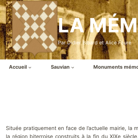
Aller
au
LA MÉM
contenu
Par Didier Bibard et Alice Fauré
Accueil
Sauvian
Monuments mémor
Située pratiquement en face de l’actuelle mairie, l
la région biterroise construits à la fin du XIXe siè