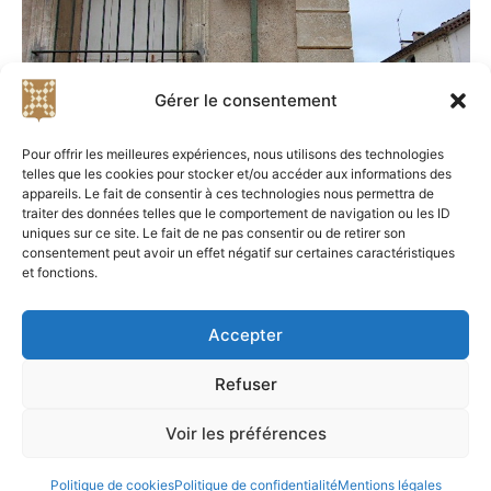
Gérer le consentement
Pour offrir les meilleures expériences, nous utilisons des technologies
telles que les cookies pour stocker et/ou accéder aux informations des
appareils. Le fait de consentir à ces technologies nous permettra de
traiter des données telles que le comportement de navigation ou les ID
uniques sur ce site. Le fait de ne pas consentir ou de retirer son
consentement peut avoir un effet négatif sur certaines caractéristiques
et fonctions.
Accepter
Refuser
Didier Bibard et Alice Fauré - 2023-2025 - Tous
droits réservés —
Contact
—
Blog
—
Plan du site
Voir les préférences
—
Politique de confidentialité
—
Mentions légales
Politique de cookies
Politique de confidentialité
Mentions légales