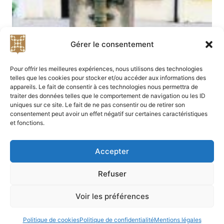
Gérer le consentement
Pour offrir les meilleures expériences, nous utilisons des technologies
telles que les cookies pour stocker et/ou accéder aux informations des
appareils. Le fait de consentir à ces technologies nous permettra de
traiter des données telles que le comportement de navigation ou les ID
uniques sur ce site. Le fait de ne pas consentir ou de retirer son
consentement peut avoir un effet négatif sur certaines caractéristiques
et fonctions.
Accepter
Refuser
Didier Bibard et Alice Fauré - 2023-2025 - Tous
droits réservés —
Contact
—
Blog
—
Plan du site
Voir les préférences
—
Politique de confidentialité
—
Mentions légales
Politique de cookies
Politique de confidentialité
Mentions légales