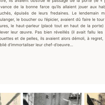
âtre, ils avaient obstrué le passage de la porte (le « 
avance de la bonne farce qu’ils allaient jouer aux habi
uchés, épuisés de leurs fredaines. Le lendemain ma
ulanger, le boucher ou l’épicier, avaient dû faire le tou
ures, le haut-parleur (placé tout en haut de la porte) 
lever leur œuvre. Pas bien réveillés (il avait fallu 
ouettes et de pelles, ils avaient alors démoli, à regret,
blié d’immortaliser leur chef-d’oeuvre…