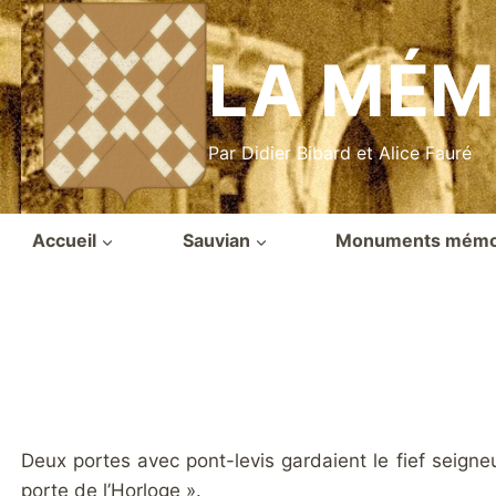
Aller
au
LA MÉM
contenu
Par Didier Bibard et Alice Fauré
Accueil
Sauvian
Monuments mémor
Deux portes avec pont-levis gardaient le fief seigneur
porte de l’Horloge ».