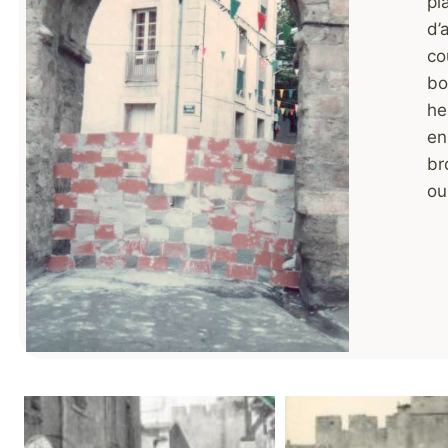
pl
d’
co
bo
he
en
br
ou