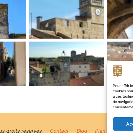
Pour offrir 
cookies pour
à ces techn
de navigatio
consentement
Ac
ous droits réservés —
Contact
—
Blog
—
Plan du site
—