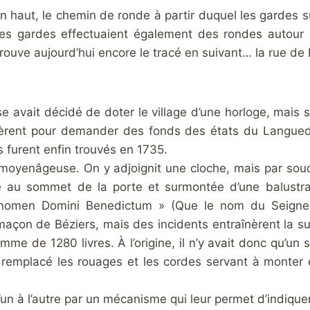
, en haut, le chemin de ronde à partir duquel les gardes s
. Les gardes effectuaient également des rondes autour
etrouve aujourd’hui encore le tracé en suivant… la rue de 
se avait décidé de doter le village d’une horloge, mais 
rèrent pour demander des fonds des états du Languedoc
nds furent enfin trouvés en 1735.
te moyenâgeuse. On y adjoignit une cloche, mais par souc
ée au sommet de la porte et surmontée d’une balustrade
Sit nomen Domini Benedictum » (Que le nom du Seigneu
açon de Béziers, mais des incidents entraînèrent la sus
e de 1280 livres. À l’origine, il n’y avait donc qu’un s
 a remplacé les rouages et les cordes servant à monter e
l’un à l’autre par un mécanisme qui leur permet d’indiqu