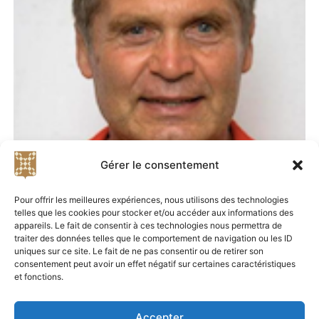
Gérer le consentement
CHRISTIAN PRAX
Pour offrir les meilleures expériences, nous utilisons des technologies
telles que les cookies pour stocker et/ou accéder aux informations des
Christian Prax, que tout le monde appelait
appareils. Le fait de consentir à ces technologies nous permettra de
Kiki, est né le 10 mars 1953 à Sauvian…
traiter des données telles que le comportement de navigation ou les ID
uniques sur ce site. Le fait de ne pas consentir ou de retirer son
VOIR
consentement peut avoir un effet négatif sur certaines caractéristiques
et fonctions.
Accepter