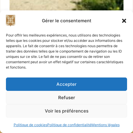
Gérer le consentement
Pour offrir les meilleures expériences, nous utilisons des technologies
telles que les cookies pour stocker et/ou accéder aux informations des
appareils. Le fait de consentir à ces technologies nous permettra de
traiter des données telles que le comportement de navigation ou les ID
uniques sur ce site. Le fait de ne pas consentir ou de retirer son
consentement peut avoir un effet négatif sur certaines caractéristiques
et fonctions.
Accepter
Refuser
Didier Bibard et Alice Fauré - 2023-2025 - Tous
droits réservés —
Contact
—
Blog
—
Plan du site
Voir les préférences
—
Politique de confidentialité
—
Mentions légales
Politique de cookies
Politique de confidentialité
Mentions légales