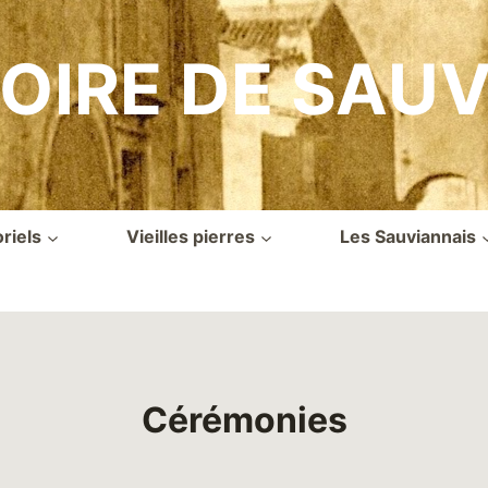
OIRE DE SAU
iels
Vieilles pierres
Les Sauviannais
Cérémonies